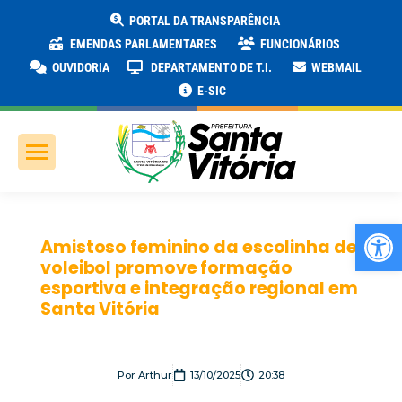
PORTAL DA TRANSPARÊNCIA
EMENDAS PARLAMENTARES
FUNCIONÁRIOS
OUVIDORIA
DEPARTAMENTO DE T.I.
WEBMAIL
E-SIC
Ab
Amistoso feminino da escolinha de
voleibol promove formação
esportiva e integração regional em
Santa Vitória
Por
Arthur
13/10/2025
20:38