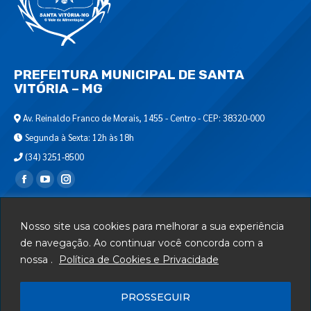
PREFEITURA MUNICIPAL DE SANTA
VITÓRIA – MG
Av. Reinaldo Franco de Morais, 1455 - Centro - CEP: 38320-000
Segunda à Sexta: 12h às 18h
(34) 3251-8500
Encontre-nos em:
Webmail
Nosso site usa cookies para melhorar a sua experiência
Departamento de T.I.
de navegação. Ao continuar você concorda com a
nossa .
Política de Cookies e Privacidade
Serviços
Telefones Úteis
PROSSEGUIR
Mapa do Site