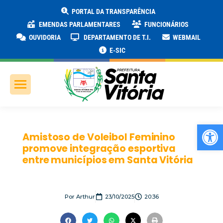
PORTAL DA TRANSPARÊNCIA
EMENDAS PARLAMENTARES
FUNCIONÁRIOS
OUVIDORIA
DEPARTAMENTO DE T.I.
WEBMAIL
E-SIC
Ab
Amistoso de Voleibol Feminino
promove integração esportiva
entre municípios em Santa Vitória
Por
Arthur
23/10/2025
20:36