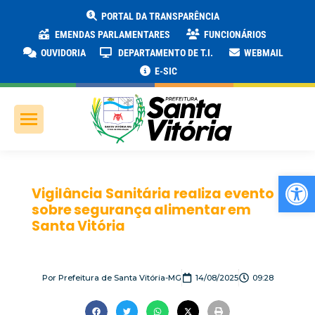
PORTAL DA TRANSPARÊNCIA
EMENDAS PARLAMENTARES
FUNCIONÁRIOS
OUVIDORIA
DEPARTAMENTO DE T.I.
WEBMAIL
E-SIC
Ab
Vigilância Sanitária realiza evento
sobre segurança alimentar em
Santa Vitória
Por
Prefeitura de Santa Vitória-MG
14/08/2025
09:28