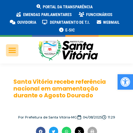
PORTAL DA TRANSPARÊNCIA
EMENDAS PARLAMENTARES
FUNCIONÁRIOS
OUVIDORIA
DEPARTAMENTO DE T.I.
WEBMAIL
E-SIC
Ab
Santa Vitória recebe referência
nacional em amamentação
durante o Agosto Dourado
Por
Prefeitura de Santa Vitória-MG
04/08/2025
11:29