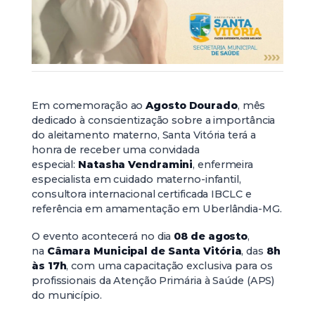
Em comemoração ao
Agosto
Dourado
, mês
dedicado à conscientização sobre a importância
do aleitamento materno, Santa Vitória terá a
honra de receber uma convidada
especial:
Natasha Vendramini
, enfermeira
especialista em cuidado materno-infantil,
consultora internacional certificada IBCLC e
referência em amamentação em Uberlândia-MG.
O evento acontecerá no dia
08 de agosto
,
na
Câmara Municipal de Santa Vitória
, das
8h
às 17h
, com uma capacitação exclusiva para os
profissionais da Atenção Primária à Saúde (APS)
do município.