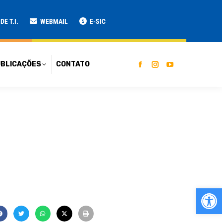
ATO
E T.I.
WEBMAIL
E-SIC
BLICAÇÕES
CONTATO
Ab