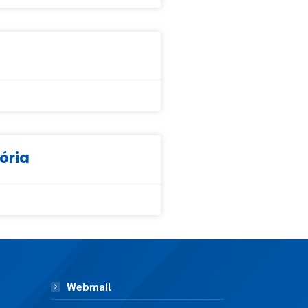
tória
Webmail