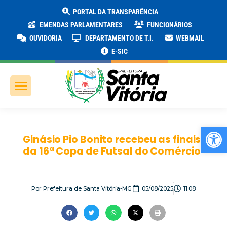
PORTAL DA TRANSPARÊNCIA
EMENDAS PARLAMENTARES
FUNCIONÁRIOS
OUVIDORIA
DEPARTAMENTO DE T.I.
WEBMAIL
E-SIC
Ab
Ginásio Pio Bonito recebeu as finais
da 16ª Copa de Futsal do Comércio
Por
Prefeitura de Santa Vitória-MG
05/08/2025
11:08