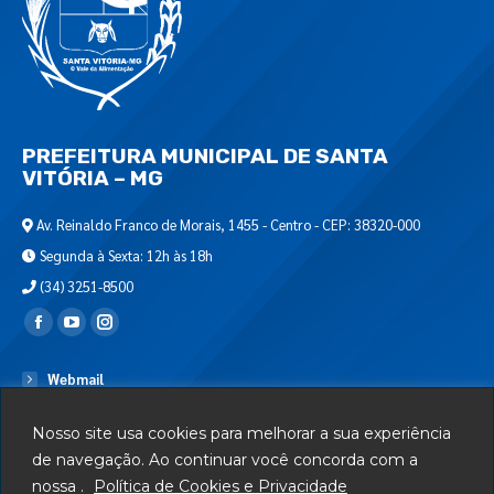
PREFEITURA MUNICIPAL DE SANTA
VITÓRIA – MG
Av. Reinaldo Franco de Morais, 1455 - Centro - CEP: 38320-000
Segunda à Sexta: 12h às 18h
(34) 3251-8500
Encontre-nos em:
Webmail
Departamento de T.I.
Nosso site usa cookies para melhorar a sua experiência
Serviços
de navegação. Ao continuar você concorda com a
nossa .
Política de Cookies e Privacidade
Telefones Úteis