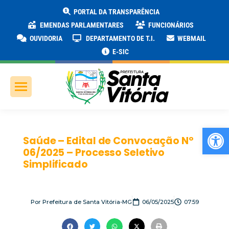
PORTAL DA TRANSPARÊNCIA
EMENDAS PARLAMENTARES
FUNCIONÁRIOS
OUVIDORIA
DEPARTAMENTO DE T.I.
WEBMAIL
E-SIC
Ab
Saúde – Edital de Convocação Nº
06/2025 – Processo Seletivo
Simplificado
Por
Prefeitura de Santa Vitória-MG
06/05/2025
07:59