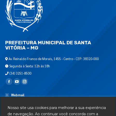
PREFEITURA MUNICIPAL DE SANTA
VITÓRIA – MG
Av. Reinaldo Franco de Morais, 1455 - Centro - CEP: 38320-000
Segunda à Sexta: 12h às 18h
(34) 3251-8500
Encontre-nos em:
Webmail
Departamento de T.I.
Nosso site usa cookies para melhorar a sua experiência
Serviços
de navegação. Ao continuar você concorda com a