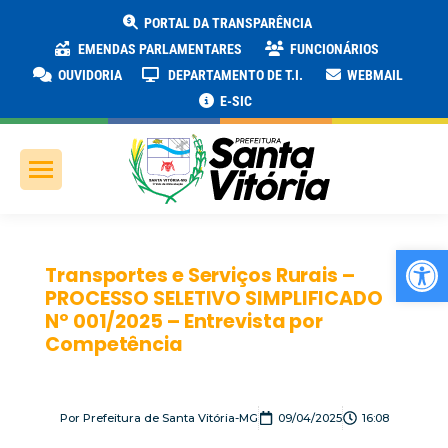
PORTAL DA TRANSPARÊNCIA
EMENDAS PARLAMENTARES
FUNCIONÁRIOS
OUVIDORIA
DEPARTAMENTO DE T.I.
WEBMAIL
E-SIC
Ab
Transportes e Serviços Rurais –
PROCESSO SELETIVO SIMPLIFICADO
Nº 001/2025 – Entrevista por
Competência
Por
Prefeitura de Santa Vitória-MG
09/04/2025
16:08