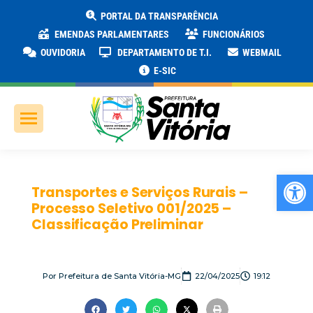
PORTAL DA TRANSPARÊNCIA
EMENDAS PARLAMENTARES
FUNCIONÁRIOS
OUVIDORIA
DEPARTAMENTO DE T.I.
WEBMAIL
E-SIC
Ab
Transportes e Serviços Rurais –
Processo Seletivo 001/2025 –
Classificação Preliminar
Por
Prefeitura de Santa Vitória-MG
22/04/2025
19:12