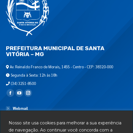
PREFEITURA MUNICIPAL DE SANTA
VITÓRIA – MG
Av. Reinaldo Franco de Morais, 1455 - Centro - CEP: 38320-000
Segunda à Sexta: 12h às 18h
(34) 3251-8500
Encontre-nos em:
Webmail
Departamento de T.I.
Nosso site usa cookies para melhorar a sua experiência
Serviços
de navegação. Ao continuar você concorda com a