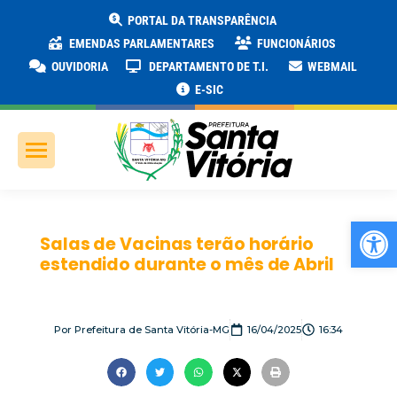
PORTAL DA TRANSPARÊNCIA
EMENDAS PARLAMENTARES
FUNCIONÁRIOS
OUVIDORIA
DEPARTAMENTO DE T.I.
WEBMAIL
E-SIC
Ab
Salas de Vacinas terão horário
estendido durante o mês de Abril
Por
Prefeitura de Santa Vitória-MG
16/04/2025
16:34