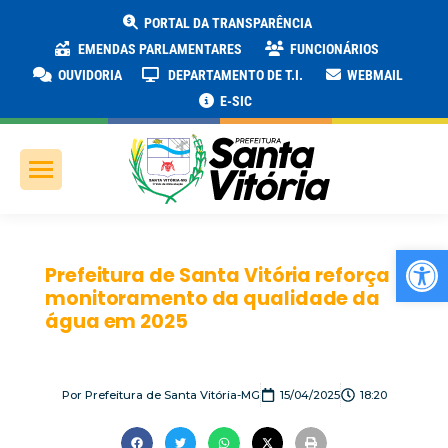
PORTAL DA TRANSPARÊNCIA
EMENDAS PARLAMENTARES
FUNCIONÁRIOS
OUVIDORIA
DEPARTAMENTO DE T.I.
WEBMAIL
E-SIC
Ab
Prefeitura de Santa Vitória reforça
monitoramento da qualidade da
água em 2025
Por
Prefeitura de Santa Vitória-MG
15/04/2025
18:20