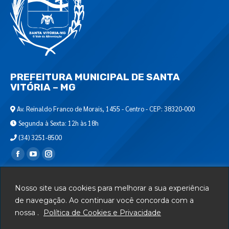
PREFEITURA MUNICIPAL DE SANTA
VITÓRIA – MG
Av. Reinaldo Franco de Morais, 1455 - Centro - CEP: 38320-000
Segunda à Sexta: 12h às 18h
(34) 3251-8500
Encontre-nos em:
Webmail
Nosso site usa cookies para melhorar a sua experiência
Departamento de T.I.
de navegação. Ao continuar você concorda com a
nossa .
Política de Cookies e Privacidade
Serviços