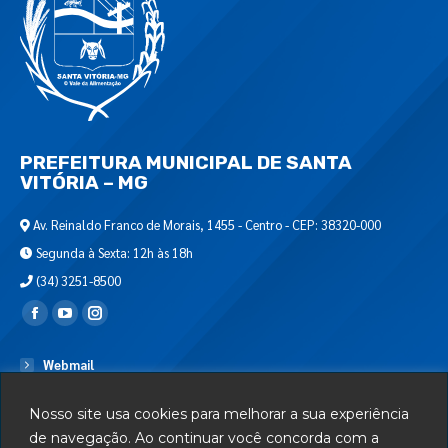
PREFEITURA MUNICIPAL DE SANTA
VITÓRIA – MG
Av. Reinaldo Franco de Morais, 1455 - Centro - CEP: 38320-000
Segunda à Sexta: 12h às 18h
(34) 3251-8500
Encontre-nos em:
Webmail
Departamento de T.I.
Nosso site usa cookies para melhorar a sua experiência
Serviços
de navegação. Ao continuar você concorda com a