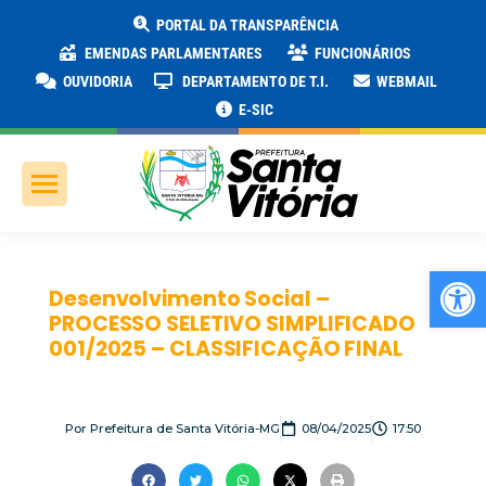
PORTAL DA TRANSPARÊNCIA
EMENDAS PARLAMENTARES
FUNCIONÁRIOS
OUVIDORIA
DEPARTAMENTO DE T.I.
WEBMAIL
E-SIC
Ab
Desenvolvimento Social –
PROCESSO SELETIVO SIMPLIFICADO
001/2025 – CLASSIFICAÇÃO FINAL
Por
Prefeitura de Santa Vitória-MG
08/04/2025
17:50