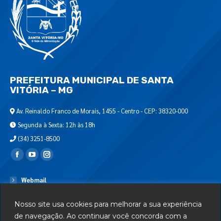
PREFEITURA MUNICIPAL DE SANTA
VITÓRIA – MG
Av. Reinaldo Franco de Morais, 1455 - Centro - CEP: 38320-000
Segunda à Sexta: 12h às 18h
(34) 3251-8500
Encontre-nos em:
Webmail
Departamento de T.I.
Nosso site usa cookies para melhorar a sua experiência
Serviços
de navegação. Ao continuar você concorda com a