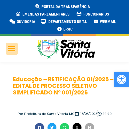
PORTAL DA TRANSPARÊNCIA
EMENDAS PARLAMENTARES
FUNCIONÁRIOS
OUVIDORIA
DEPARTAMENTO DE T.I.
WEBMAIL
E-SIC
Ab
Educação – RETIFICAÇÃO 01/2025 –
EDITAL DE PROCESSO SELETIVO
SIMPLIFICADO Nº 001/2025
Por
Prefeitura de Santa Vitória-MG
18/03/2025
14:40