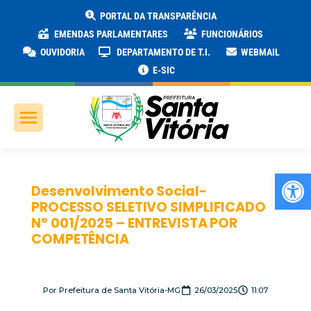
PORTAL DA TRANSPARÊNCIA
EMENDAS PARLAMENTARES
FUNCIONÁRIOS
OUVIDORIA
DEPARTAMENTO DE T.I.
WEBMAIL
E-SIC
Ab
Desenvolvimento Social-
PROCESSO SELETIVO SIMPLIFICADO
Nº 001/2025 – ENTREVISTA POR
COMPETÊNCIA
Por
Prefeitura de Santa Vitória-MG
26/03/2025
11:07