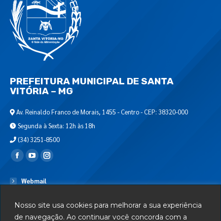
PREFEITURA MUNICIPAL DE SANTA
VITÓRIA – MG
Av. Reinaldo Franco de Morais, 1455 - Centro - CEP: 38320-000
Segunda à Sexta: 12h às 18h
(34) 3251-8500
Encontre-nos em:
Webmail
Departamento de T.I.
Nosso site usa cookies para melhorar a sua experiência
Serviços
de navegação. Ao continuar você concorda com a