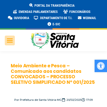
PORTAL DA TRANSPARÊNCIA
EMENDAS PARLAMENTARES
FUNCIONÁRIOS
OUVIDORIA
DEPARTAMENTO DE T.I.
WEBMAIL
E-SIC
Ab
Meio Ambiente e Pesca –
Comunicado aos candidatos
CONVOCADOS – PROCESSO
SELETIVO SIMPLIFICADO Nº 001/2025
Por
Prefeitura de Santa Vitória-MG
20/02/2025
17:09