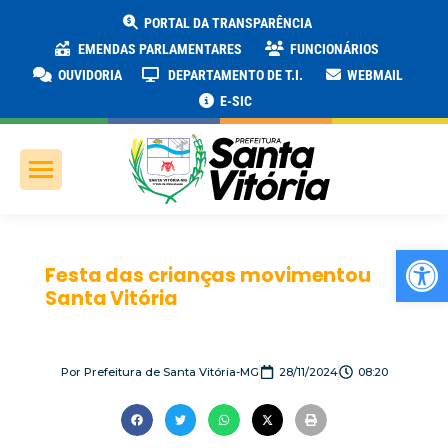
PORTAL DA TRANSPARÊNCIA
EMENDAS PARLAMENTARES
FUNCIONÁRIOS
OUVIDORIA
DEPARTAMENTO DE T.I.
WEBMAIL
E-SIC
Ab
Festa das crianças movimentou
Santa Vitória
Por
Prefeitura de Santa Vitória-MG
28/11/2024
08:20