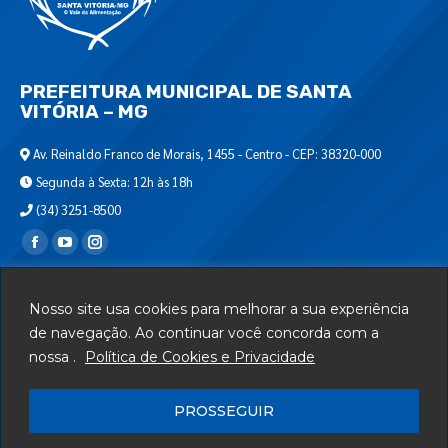
PREFEITURA MUNICIPAL DE SANTA
VITÓRIA – MG
Av. Reinaldo Franco de Morais, 1455 - Centro - CEP: 38320-000
Segunda à Sexta: 12h às 18h
(34) 3251-8500
Encontre-nos em:
Webmail
Nosso site usa cookies para melhorar a sua experiência
Departamento de T.I.
de navegação. Ao continuar você concorda com a
nossa .
Política de Cookies e Privacidade
Serviços
Telefones Úteis
PROSSEGUIR
Mapa do Site