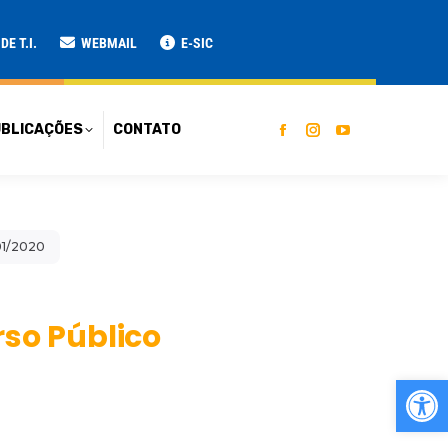
ATO
E T.I.
WEBMAIL
E-SIC
BLICAÇÕES
CONTATO
01/2020
so Público
Ab