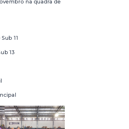
 novembro na quadra de
 Sub 11
Sub 13
il
incipal