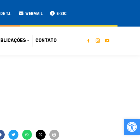
ATO
E T.I.
WEBMAIL
E-SIC
BLICAÇÕES
CONTATO
Ab