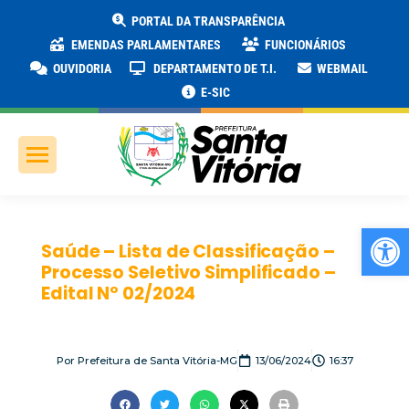
PORTAL DA TRANSPARÊNCIA
EMENDAS PARLAMENTARES
FUNCIONÁRIOS
OUVIDORIA
DEPARTAMENTO DE T.I.
WEBMAIL
E-SIC
Ab
Saúde – Lista de Classificação –
Processo Seletivo Simplificado –
Edital Nº 02/2024
Por
Prefeitura de Santa Vitória-MG
13/06/2024
16:37