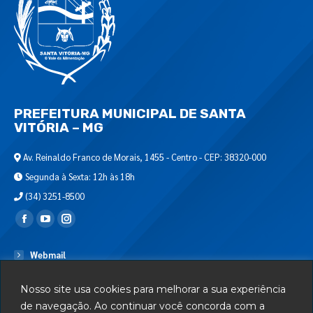
PREFEITURA MUNICIPAL DE SANTA
VITÓRIA – MG
Av. Reinaldo Franco de Morais, 1455 - Centro - CEP: 38320-000
Segunda à Sexta: 12h às 18h
(34) 3251-8500
Encontre-nos em:
Webmail
Departamento de T.I.
Nosso site usa cookies para melhorar a sua experiência
Serviços
de navegação. Ao continuar você concorda com a