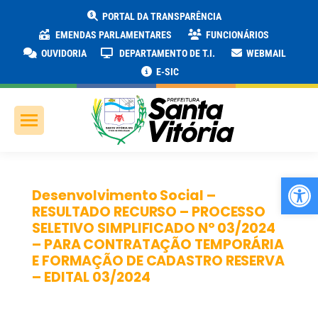
PORTAL DA TRANSPARÊNCIA
EMENDAS PARLAMENTARES
FUNCIONÁRIOS
OUVIDORIA
DEPARTAMENTO DE T.I.
WEBMAIL
E-SIC
Ab
Desenvolvimento Social –
RESULTADO RECURSO – PROCESSO
SELETIVO SIMPLIFICADO Nº 03/2024
– PARA CONTRATAÇÃO TEMPORÁRIA
E FORMAÇÃO DE CADASTRO RESERVA
– EDITAL 03/2024