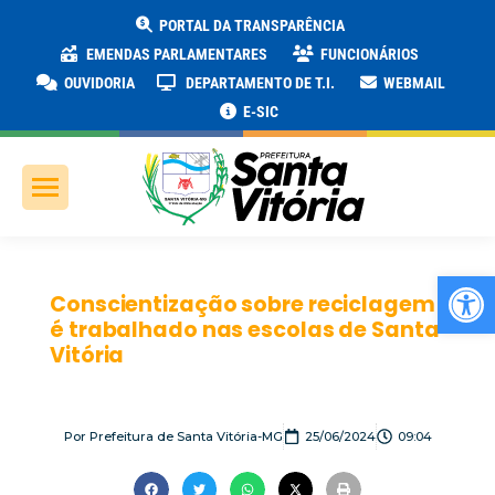
PORTAL DA TRANSPARÊNCIA
EMENDAS PARLAMENTARES
FUNCIONÁRIOS
OUVIDORIA
DEPARTAMENTO DE T.I.
WEBMAIL
E-SIC
Ab
Conscientização sobre reciclagem
é trabalhado nas escolas de Santa
Vitória
Por
Prefeitura de Santa Vitória-MG
25/06/2024
09:04