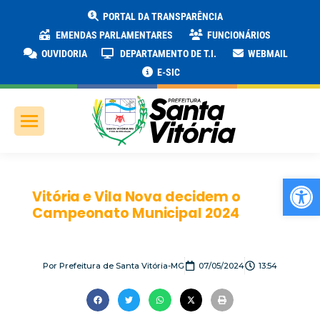
PORTAL DA TRANSPARÊNCIA
EMENDAS PARLAMENTARES
FUNCIONÁRIOS
OUVIDORIA
DEPARTAMENTO DE T.I.
WEBMAIL
E-SIC
Ab
Vitória e Vila Nova decidem o
Campeonato Municipal 2024
Por
Prefeitura de Santa Vitória-MG
07/05/2024
13:54