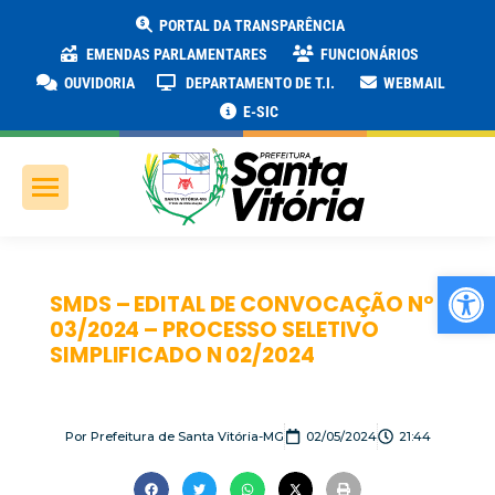
PORTAL DA TRANSPARÊNCIA
EMENDAS PARLAMENTARES
FUNCIONÁRIOS
OUVIDORIA
DEPARTAMENTO DE T.I.
WEBMAIL
E-SIC
Ab
SMDS – EDITAL DE CONVOCAÇÃO Nº
03/2024 – PROCESSO SELETIVO
SIMPLIFICADO N 02/2024
Por
Prefeitura de Santa Vitória-MG
02/05/2024
21:44