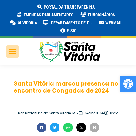
PORTAL DA TRANSPARÊNCIA
EMENDAS PARLAMENTARES
FUNCIONÁRIOS
OUVIDORIA
DEPARTAMENTO DE T.I.
WEBMAIL
E-SIC
Ab
Santa Vitória marcou presença no
encontro de Congadas de 2024
Por
Prefeitura de Santa Vitória-MG
24/05/2024
07:33