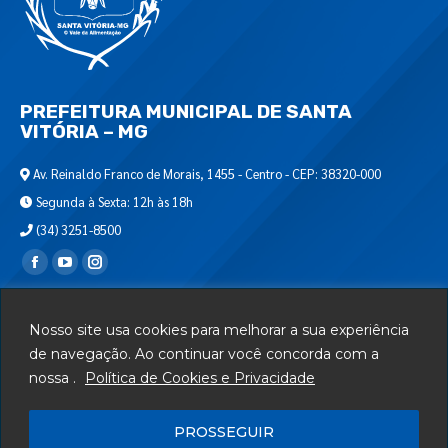
PREFEITURA MUNICIPAL DE SANTA
VITÓRIA – MG
Av. Reinaldo Franco de Morais, 1455 - Centro - CEP: 38320-000
Segunda à Sexta: 12h às 18h
(34) 3251-8500
Encontre-nos em:
Webmail
Nosso site usa cookies para melhorar a sua experiência
Departamento de T.I.
de navegação. Ao continuar você concorda com a
nossa .
Política de Cookies e Privacidade
Serviços
Telefones Úteis
PROSSEGUIR