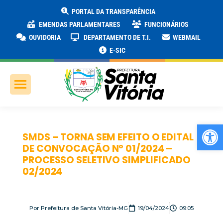
PORTAL DA TRANSPARÊNCIA
EMENDAS PARLAMENTARES
FUNCIONÁRIOS
OUVIDORIA
DEPARTAMENTO DE T.I.
WEBMAIL
E-SIC
Ab
SMDS – TORNA SEM EFEITO O EDITAL
DE CONVOCAÇÃO Nº 01/2024 –
PROCESSO SELETIVO SIMPLIFICADO
02/2024
Por
Prefeitura de Santa Vitória-MG
19/04/2024
09:05