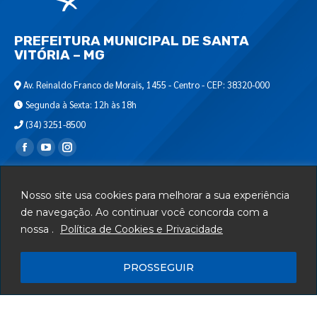
PREFEITURA MUNICIPAL DE SANTA
VITÓRIA – MG
Av. Reinaldo Franco de Morais, 1455 - Centro - CEP: 38320-000
Segunda à Sexta: 12h às 18h
(34) 3251-8500
Encontre-nos em:
Webmail
Nosso site usa cookies para melhorar a sua experiência
Departamento de T.I.
de navegação. Ao continuar você concorda com a
nossa .
Política de Cookies e Privacidade
Serviços
Telefones Úteis
PROSSEGUIR
Mapa do Site