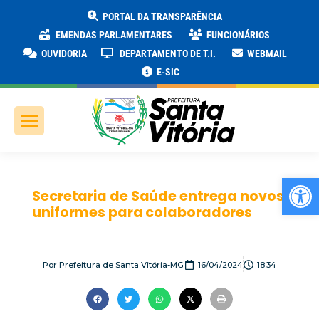
PORTAL DA TRANSPARÊNCIA
EMENDAS PARLAMENTARES
FUNCIONÁRIOS
OUVIDORIA
DEPARTAMENTO DE T.I.
WEBMAIL
E-SIC
Ab
Secretaria de Saúde entrega novos
uniformes para colaboradores
Por
Prefeitura de Santa Vitória-MG
16/04/2024
18:34