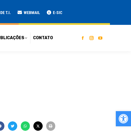
ATO
E T.I.
WEBMAIL
E-SIC
BLICAÇÕES
CONTATO
Ab