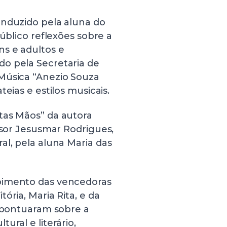
onduzido pela aluna do
público reflexões sobre a
ns e adultos e
o pela Secretaria de
Música “Anezio Souza
eias e estilos musicais.
tas Mãos” da autora
ssor Jesusmar Rodrigues,
al, pela aluna Maria das
oimento das vencedoras
ória, Maria Rita, e da
, pontuaram sobre a
ural e literário,