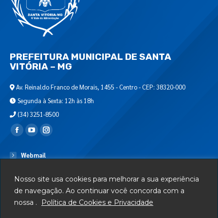
PREFEITURA MUNICIPAL DE SANTA
VITÓRIA – MG
Av. Reinaldo Franco de Morais, 1455 - Centro - CEP: 38320-000
Segunda à Sexta: 12h às 18h
(34) 3251-8500
Encontre-nos em:
Webmail
Departamento de T.I.
Nosso site usa cookies para melhorar a sua experiência
Serviços
de navegação. Ao continuar você concorda com a
nossa .
Política de Cookies e Privacidade
Telefones Úteis