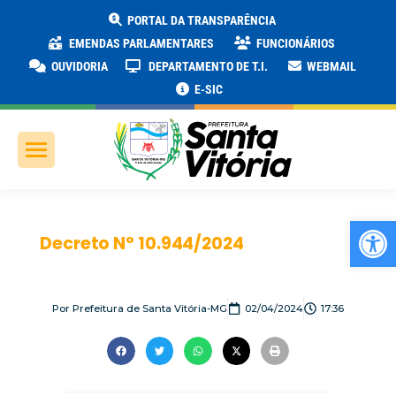
PORTAL DA TRANSPARÊNCIA
EMENDAS PARLAMENTARES
FUNCIONÁRIOS
OUVIDORIA
DEPARTAMENTO DE T.I.
WEBMAIL
E-SIC
Ab
Decreto N° 10.944/2024
Por
Prefeitura de Santa Vitória-MG
02/04/2024
17:36