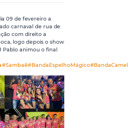
ia 09 de fevereiro a
imado carnaval de rua de
ação com direito a
oca, logo depois o show
 Pablo animou o final
a
#Sambaê
#BandaEspelhoMágico
#BandaCamel