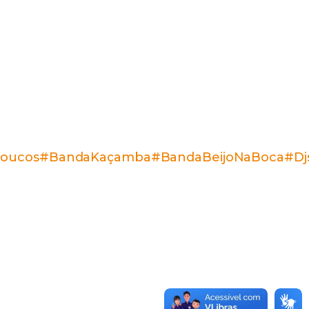
oucos
#BandaKaçamba
#BandaBeijoNaBoca
#Dj