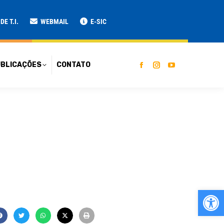
ATO
E T.I.
WEBMAIL
E-SIC
BLICAÇÕES
CONTATO
Ab