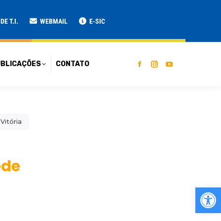
ATO
E T.I.
WEBMAIL
E-SIC
BLICAÇÕES
CONTATO
Vitória
ede
Ab