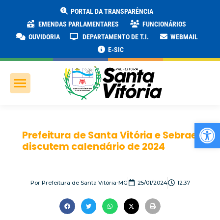
PORTAL DA TRANSPARÊNCIA
EMENDAS PARLAMENTARES
FUNCIONÁRIOS
OUVIDORIA
DEPARTAMENTO DE T.I.
WEBMAIL
E-SIC
Ab
Prefeitura de Santa Vitória e Sebrae
discutem calendário de 2024
Por
Prefeitura de Santa Vitória-MG
25/01/2024
12:37