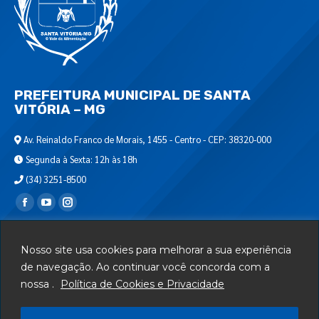
PREFEITURA MUNICIPAL DE SANTA
VITÓRIA – MG
Av. Reinaldo Franco de Morais, 1455 - Centro - CEP: 38320-000
Segunda à Sexta: 12h às 18h
(34) 3251-8500
Encontre-nos em:
Webmail
Nosso site usa cookies para melhorar a sua experiência
Departamento de T.I.
de navegação. Ao continuar você concorda com a
nossa .
Política de Cookies e Privacidade
Serviços
Telefones Úteis