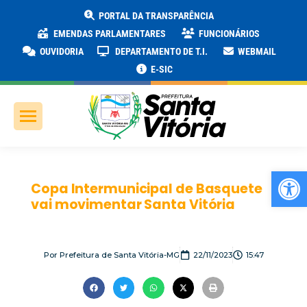
PORTAL DA TRANSPARÊNCIA
EMENDAS PARLAMENTARES
FUNCIONÁRIOS
OUVIDORIA
DEPARTAMENTO DE T.I.
WEBMAIL
E-SIC
Ab
Copa Intermunicipal de Basquete
vai movimentar Santa Vitória
Por
Prefeitura de Santa Vitória-MG
22/11/2023
15:47