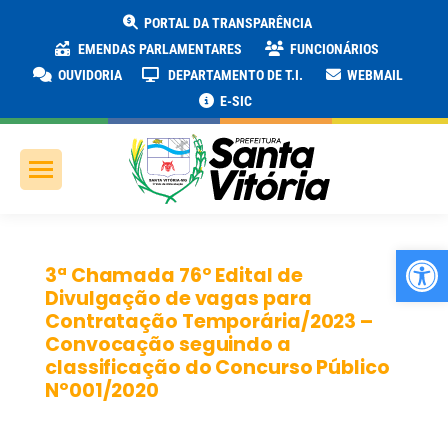
PORTAL DA TRANSPARÊNCIA
EMENDAS PARLAMENTARES
FUNCIONÁRIOS
OUVIDORIA
DEPARTAMENTO DE T.I.
WEBMAIL
E-SIC
Ab
3ª Chamada 76º Edital de
Divulgação de vagas para
Contratação Temporária/2023 –
Convocação seguindo a
classificação do Concurso Público
Nº001/2020