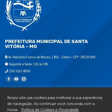
PREFEITURA MUNICIPAL DE SANTA
VITÓRIA – MG
Av. Reinaldo Franco de Morais, 1455 - Centro - CEP: 38320-000
Segunda à Sexta: 12h às 18h
(34) 3251-8500
Encontre-nos em:
Webmail
Nosso site usa cookies para melhorar a sua experiência
Departamento de T.I.
de navegação. Ao continuar você concorda com a
Serviços
nossa .
Política de Cookies e Privacidade