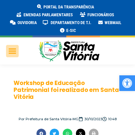
PORTAL DA TRANSPARÊNCIA
EMENDAS PARLAMENTARES
FUNCIONÁRIOS
OUVIDORIA
DEPARTAMENTO DE T.I.
WEBMAIL
E-SIC
Ab
Workshop de Educação
Patrimonial foi realizado em Santa
Vitória
Por
Prefeitura de Santa Vitória-MG
30/10/2023
10:48