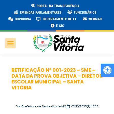
PORTAL DA TRANSPARÊNCIA
EMENDAS PARLAMENTARES
FUNCIONÁRIOS
OUVIDORIA
DEPARTAMENTO DE T.I.
WEBMAIL
E-SIC
Ab
RETIFICAÇÃO Nº 001-2023 – SME –
DATA DA PROVA OBJETIVA – DIRETOR
ESCOLAR MUNICIPAL – SANTA
VITÓRIA
Por
Prefeitura de Santa Vitória-MG
02/10/2023
17:23