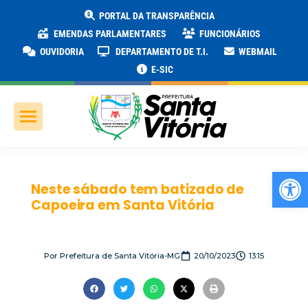
PORTAL DA TRANSPARÊNCIA
EMENDAS PARLAMENTARES
FUNCIONÁRIOS
OUVIDORIA
DEPARTAMENTO DE T.I.
WEBMAIL
E-SIC
Ab
Neste sábado tem batizado de
Capoeira em Santa Vitória
Por
Prefeitura de Santa Vitória-MG
20/10/2023
13:15