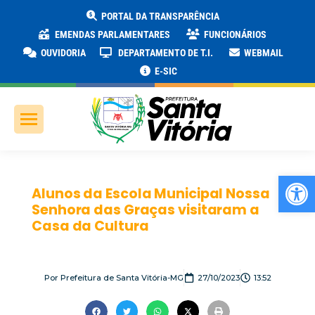
PORTAL DA TRANSPARÊNCIA
EMENDAS PARLAMENTARES
FUNCIONÁRIOS
OUVIDORIA
DEPARTAMENTO DE T.I.
WEBMAIL
E-SIC
Ab
Alunos da Escola Municipal Nossa
Senhora das Graças visitaram a
Casa da Cultura
Por
Prefeitura de Santa Vitória-MG
27/10/2023
13:52