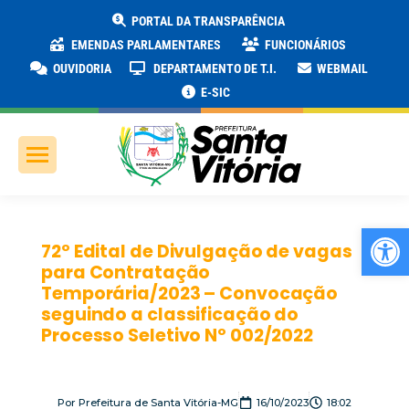
PORTAL DA TRANSPARÊNCIA
EMENDAS PARLAMENTARES
FUNCIONÁRIOS
OUVIDORIA
DEPARTAMENTO DE T.I.
WEBMAIL
E-SIC
Ab
72º Edital de Divulgação de vagas
para Contratação
Temporária/2023 – Convocação
seguindo a classificação do
Processo Seletivo Nº 002/2022
Por
Prefeitura de Santa Vitória-MG
16/10/2023
18:02