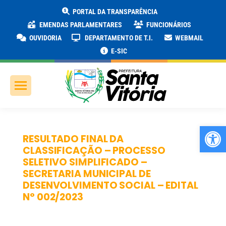
PORTAL DA TRANSPARÊNCIA
EMENDAS PARLAMENTARES
FUNCIONÁRIOS
OUVIDORIA
DEPARTAMENTO DE T.I.
WEBMAIL
E-SIC
Ab
RESULTADO FINAL DA
CLASSIFICAÇÃO – PROCESSO
SELETIVO SIMPLIFICADO –
SECRETARIA MUNICIPAL DE
DESENVOLVIMENTO SOCIAL – EDITAL
N° 002/2023