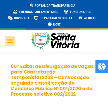
PORTAL DA TRANSPARÊNCIA
EMENDAS PARLAMENTARES
FUNCIONÁRIOS
OUVIDORIA
DEPARTAMENTO DE T.I.
WEBMAIL
E-SIC
Ab
65º Edital de Divulgação de vagas
para Contratação
Temporária/2023 – Convocação
seguindo classificação do
Concurso Público Nº001/2020 e do
Processo seletivo 002/2022