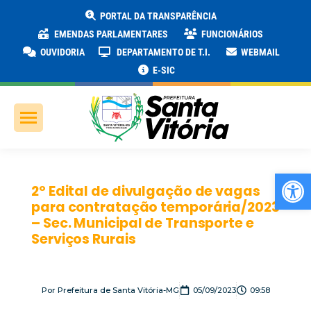
PORTAL DA TRANSPARÊNCIA
EMENDAS PARLAMENTARES
FUNCIONÁRIOS
OUVIDORIA
DEPARTAMENTO DE T.I.
WEBMAIL
E-SIC
Ab
2º Edital de divulgação de vagas
para contratação temporária/2023
– Sec. Municipal de Transporte e
Serviços Rurais
Por
Prefeitura de Santa Vitória-MG
05/09/2023
09:58