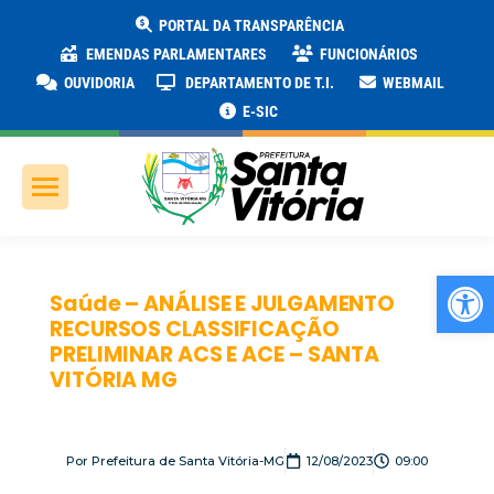
PORTAL DA TRANSPARÊNCIA
EMENDAS PARLAMENTARES
FUNCIONÁRIOS
OUVIDORIA
DEPARTAMENTO DE T.I.
WEBMAIL
E-SIC
Ab
Saúde – ANÁLISE E JULGAMENTO
RECURSOS CLASSIFICAÇÃO
PRELIMINAR ACS E ACE – SANTA
VITÓRIA MG
Por
Prefeitura de Santa Vitória-MG
12/08/2023
09:00