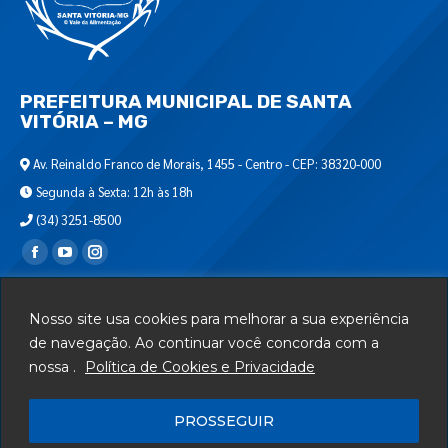
PREFEITURA MUNICIPAL DE SANTA
VITÓRIA – MG
Av. Reinaldo Franco de Morais, 1455 - Centro - CEP: 38320-000
Segunda à Sexta: 12h às 18h
(34) 3251-8500
Encontre-nos em:
Webmail
Nosso site usa cookies para melhorar a sua experiência
Departamento de T.I.
de navegação. Ao continuar você concorda com a
nossa .
Política de Cookies e Privacidade
Serviços
Telefones Úteis
PROSSEGUIR
Mapa do Site