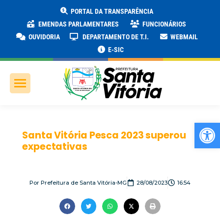
PORTAL DA TRANSPARÊNCIA
EMENDAS PARLAMENTARES
FUNCIONÁRIOS
OUVIDORIA
DEPARTAMENTO DE T.I.
WEBMAIL
E-SIC
Ab
Santa Vitória Pesca 2023 superou
expectativas
Por
Prefeitura de Santa Vitória-MG
28/08/2023
16:54