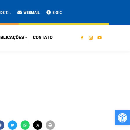
ATO
E T.I.
WEBMAIL
E-SIC
BLICAÇÕES
CONTATO
Ab