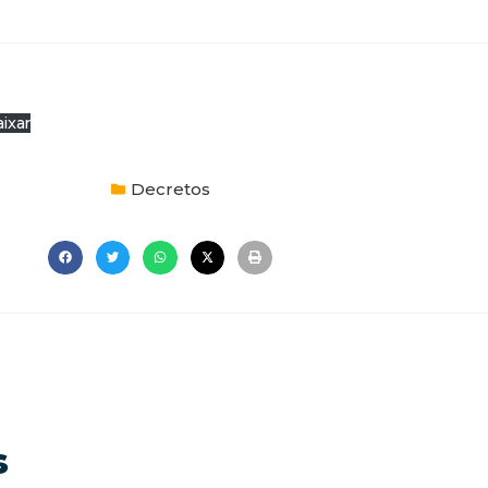
ixar
Decretos
s