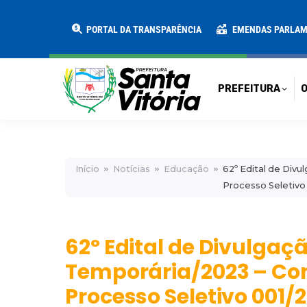
PREFEITURA
O MUNICÍPIO
SECRE
PORTAL DA TRANSPARÊNCIA
EMENDAS PARLA
PREFEITURA
O
Início
Notícias
Educação
62º Edital de Div
Processo Seletivo
62º Edital de Divulga
Temporária/2023 – Co
Processo Seletivo 001/