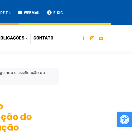
ATO
E T.I.
WEBMAIL
E-SIC
BLICAÇÕES
CONTATO
guindo classificação do
o
Ab
ação do
cação