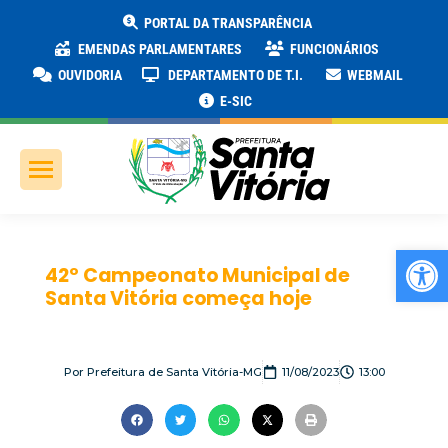
PORTAL DA TRANSPARÊNCIA
EMENDAS PARLAMENTARES
FUNCIONÁRIOS
OUVIDORIA
DEPARTAMENTO DE T.I.
WEBMAIL
E-SIC
Ab
42º Campeonato Municipal de
Santa Vitória começa hoje
Por
Prefeitura de Santa Vitória-MG
11/08/2023
13:00