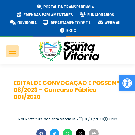
PORTAL DA TRANSPARÊNCIA
EMENDAS PARLAMENTARES
FUNCIONÁRIOS
OUVIDORIA
DEPARTAMENTO DE T.I.
WEBMAIL
E-SIC
Ab
EDITAL DE CONVOCAÇÃO E POSSE N°
08/2023 – Concurso Público
001/2020
Por
Prefeitura de Santa Vitória-MG
26/07/2023
13:08