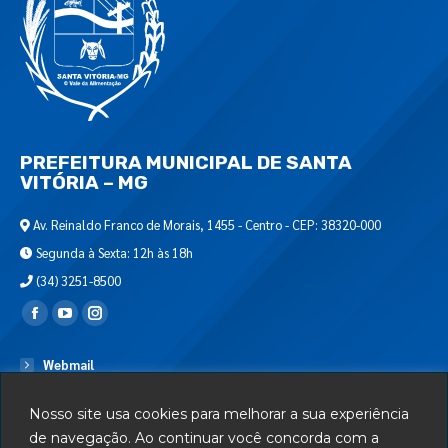
PREFEITURA MUNICIPAL DE SANTA
VITÓRIA – MG
Av. Reinaldo Franco de Morais, 1455 - Centro - CEP: 38320-000
Segunda à Sexta: 12h às 18h
(34) 3251-8500
Encontre-nos em:
Webmail
Departamento de T.I.
Nosso site usa cookies para melhorar a sua experiência
Serviços
de navegação. Ao continuar você concorda com a