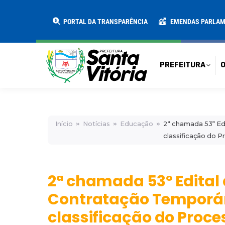
PREFEITURA
O MUNICÍPIO
SECRE
PORTAL DA TRANSPARÊNCIA
EMENDAS PARLA
PREFEITURA
O
Início
Notícias
Educação
2ª chamada 53º Ed
classificação do 
2ª chamada 53º Edital
Contratação Temporár
classificação do Proce