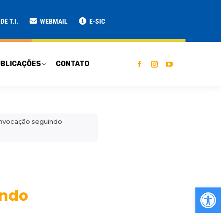
ATO
E T.I.
WEBMAIL
E-SIC
BLICAÇÕES
CONTATO
onvocação seguindo
a
Ab
indo