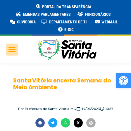
PORTAL DA TRANSPARÊNCIA
EMENDAS PARLAMENTARES
FUNCIONÁRIOS
OUVIDORIA
DEPARTAMENTO DE T.I.
WEBMAIL
E-SIC
Ab
Santa Vitória encerra Semana do
Meio Ambiente
Por
Prefeitura de Santa Vitória-MG
14/06/2023
10:57