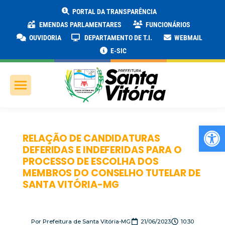
PORTAL DA TRANSPARÊNCIA
EMENDAS PARLAMENTARES
FUNCIONÁRIOS
OUVIDORIA
DEPARTAMENTO DE T.I.
WEBMAIL
E-SIC
Ab
RELAÇÃO DE CANDIDATURAS
DEFERIDAS E INDEFERIDAS PARA O
PROCESSO DE ESCOLHA DOS
MEMBROS DO CONSELHO TUTELAR DE
SANTA VITÓRIA-MG
Por
Prefeitura de Santa Vitória-MG
21/06/2023
10:30